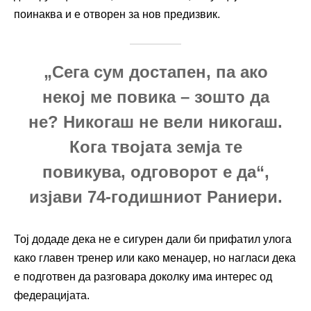
поинаква и е отворен за нов предизвик.
„Сега сум достапен, па ако
некој ме повика – зошто да
не? Никогаш не вели никогаш.
Кога твојата земја те
повикува, одговорот е да“,
изјави 74-годишниот Раниери.
Тој додаде дека не е сигурен дали би прифатил улога
како главен тренер или како менаџер, но нагласи дека
е подготвен да разговара доколку има интерес од
федерацијата.