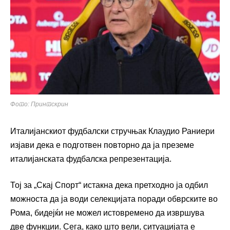
Фото: Принтскрин
Италијанскиот фудбалски стручњак Клаудио Раниери
изјави дека е подготвен повторно да ја преземе
италијанската фудбалска репрезентација.
Тој за „Скај Спорт“ истакна дека претходно ја одбил
можноста да ја води селекцијата поради обврските во
Рома, бидејќи не можел истовремено да извршува
две функции. Сега, како што вели, ситуацијата е