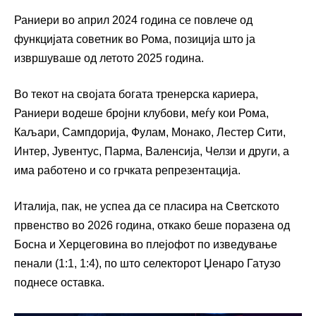
Раниери во април 2024 година се повлече од
функцијата советник во Рома, позиција што ја
извршуваше од летото 2025 година.
Во текот на својата богата тренерска кариера,
Раниери водеше бројни клубови, меѓу кои Рома,
Каљари, Сампдорија, Фулам, Монако, Лестер Сити,
Интер, Јувентус, Парма, Валенсија, Челзи и други, а
има работено и со грчката репрезентација.
Италија, пак, не успеа да се пласира на Светското
првенство во 2026 година, откако беше поразена од
Босна и Херцеговина во плејофот по изведување
пенали (1:1, 1:4), по што селекторот Џенаро Гатузо
поднесе оставка.