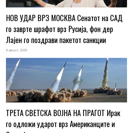
НОВ УДАР ВРЗ МОСКВА Сенатот на САД
го заврте шрафот врз Русија, фон дер
Лајен го поздрави пакетот санкции
8 август, 2026
ТРЕТА СВЕТСКА ВОЈНА НА ПРАГОТ Ирак
го одложи ударот врз Американците и