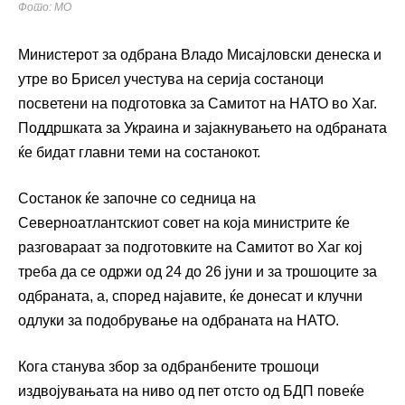
Фото: МО
Министерот за одбрана Владо Мисајловски денеска и
утре во Брисел учестува на серија состаноци
посветени на подготовка за Самитот на НАТО во Хаг.
Поддршката за Украина и зајакнувањето на одбраната
ќе бидат главни теми на состанокот.
Состанок ќе започне со седница на
Северноатлантскиот совет на која министрите ќе
разговараат за подготовките на Самитот во Хаг кој
треба да се одржи од 24 до 26 јуни и за трошоците за
одбраната, а, според најавите, ќе донесат и клучни
одлуки за подобрување на одбраната на НАТО.
Кога станува збор за одбранбените трошоци
издвојувањата на ниво од пет отсто од БДП повеќе