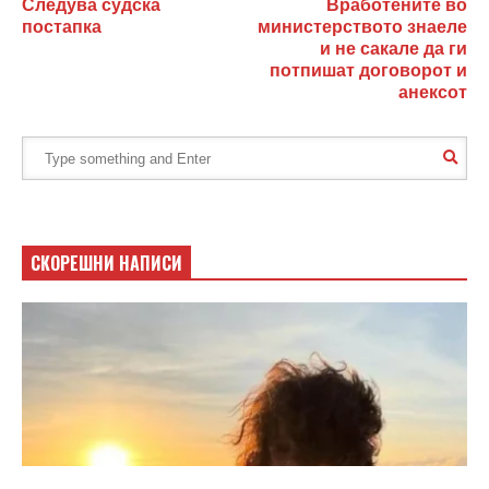
Следува судска
Вработените во
постапка
министерството знаеле
и не сакале да ги
потпишат договорот и
анексот
СКОРЕШНИ НАПИСИ