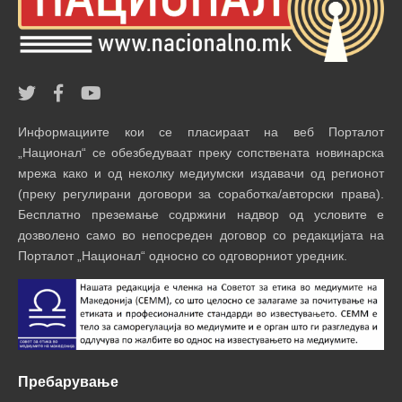
Информациите кои се пласираат на веб Порталот
„Национал“ се обезбедуваат преку сопствената новинарска
мрежа како и од неколку медиумски издавачи од регионот
(преку регулирани договори за соработка/авторски права).
Бесплатно преземање содржини надвор од условите е
дозволено само во непосреден договор со редакцијата на
Порталот „Национал“ односно со одговорниот уредник.
Пребарување