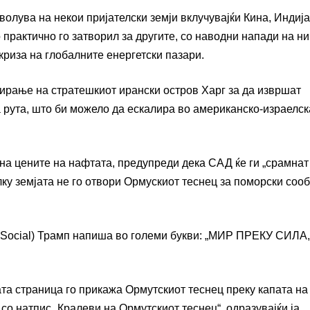
волува на некои пријателски земји вклучувајќи Кина, Индија
 практично го затворил за другите, со наводни напади на н
риза на глобалните енергетски пазари.
кирање на стратешкиот ирански остров Харг за да извршат
а рута, што би можело да ескалира во американско-израелск
 на цените на нафтата, предупреди дека САД ќе ги „срамнат
лку земјата не го отвори Ормускиот теснец за поморски сооб
h Social) Трамп напиша во големи букви: „МИР ПРЕКУ СИЛА
та страница го прикажа Ормутскиот теснец преку капата на
о натпис „Кралеви на Ормутскиот теснец“, одразувајќи ја