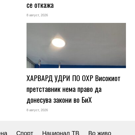
се откажа
8 август, 2026
ХАРВАРД УДРИ ПО ОХР Високиот
претставник нема право да
донесува закони во БиХ
8 август, 2026
ена
Спорт
Национал ТВ
Во живо