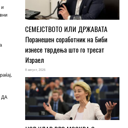
 и
ивни
СЕМЕЈСТВОТО ИЛИ ДРЖАВАТА
Поранешен соработник на Биби
а
изнесе тврдења што го тресат
Израел
8 август, 2026
раќај,
, ДА