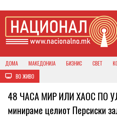
ДОМА
МАКЕДОНИЈА
БИЗНИС
СВЕТ
К
ВО ЖИВО
48 ЧАСА МИР ИЛИ ХАОС ПО У
минираме целиот Персиски зал