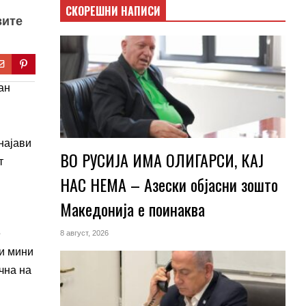
СКОРЕШНИ НАПИСИ
вите
најави
ВО РУСИЈА ИМА ОЛИГАРСИ, КАЈ
т
НАС НЕМА – Азески објасни зошто
Македонија е поинаква
е
8 август, 2026
ки мини
чна на