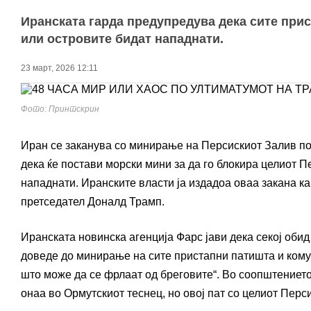
Иранската гарда предупредува дека сите при
или островите бидат нападнати.
23 март, 2026 12:11
Фото: Принтскрин
Иран се заканува со минирање на Персискиот Залив по
дека ќе постави морски мини за да го блокира целиот П
нападнати. Иранските власти ја издадоа оваа закана к
претседател Доналд Трамп.
Иранската новинска агенција Фарс јави дека секој обид
доведе до минирање на сите пристапни патишта и кому
што може да се фрлаат од бреговите“. Во соопштението 
онаа во Ормутскиот теснец, но овој пат со целиот Перс