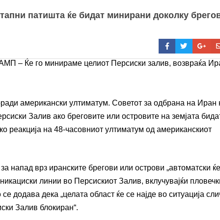
стапни патишта ќе бидат минирани доколку брего
ради американски ултиматум. Советот за одбрана на Иран 
ерсиски Залив ако бреговите или островите на земјата бида
ако реакција на 48-часовниот ултиматум од американскиот
 за напад врз иранските брегови или острови „автоматски ќ
никациски линии во Персискиот Залив, вклучувајќи пловеч
се додава дека „целата област ќе се најде во ситуација сли
иски Залив блокиран“.