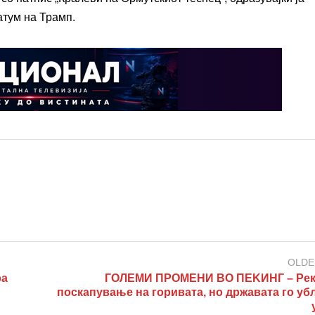
атум на Трамп.
OLDE
ра
ГОЛЕМИ ПРОМЕНИ ВО ПЕKИНГ – Ре
поскапување на горивата, но државата го уб