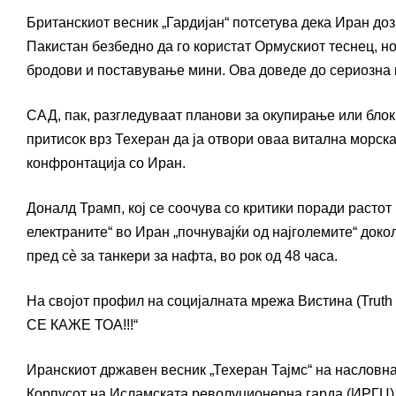
Британскиот весник „Гардијан“ потсетува дека Иран доз
Пакистан безбедно да го користат Ормускиот теснец, но
бродови и поставување мини. Ова доведе до сериозна к
САД, пак, разгледуваат планови за окупирање или бло
притисок врз Техеран да ја отвори оваа витална морск
конфронтација со Иран.
Доналд Трамп, кој се соочува со критики поради растот
електраните“ во Иран „почнувајќи од најголемите“ доко
пред сè за танкери за нафта, во рок од 48 часа.
На својот профил на социјалната мрежа Вистина (Trut
СЕ КАЖЕ ТОА!!!“
Иранскиот државен весник „Техеран Тајмс“ на насловна
Корпусот на Исламската револуционерна гарда (ИРГЦ) с