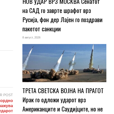
НОВ УДАР ВРЗ МОСКВА Сенатот
на САД го заврте шрафот врз
Русија, фон дер Лајен го поздрави
пакетот санкции
8 август, 2026
ТРЕТА СВЕТСКА ВОЈНА НА ПРАГОТ
R POST
Ирак го одложи ударот врз
кордно
лажува
Американците и Саудијците, но не
ударот