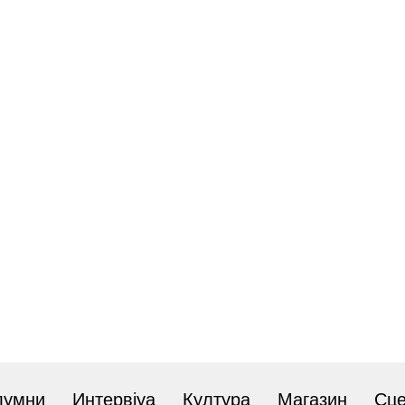
лумни
Интервјуа
Култура
Магазин
Сц