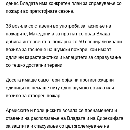
денес Владата има конкретен план за справување со
пожари во претстојната сезона.
38 возила се ставени во употреба за гаснење на
пожарите, Македонија за прв пат со оваа Влада
добива интервентна пожарна со 50 специјализирани
возила за гаснење на шумски пожари, кои имаат
одлични карактеристики и капацитети за справување
со тешко достапни терени.
Досега имаше само територјални противпожарни
единици но немаше ниту едно шумско возило или
возило за отворен пожар.
Армиските и полициските возила се пренаменети и
ставени на располагање на Владата и на Дирекцијата
за заштита и спасување со цел зголемување на