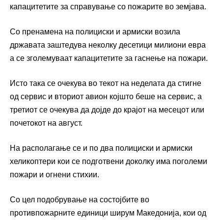
капацитетите за справување со пожарите во земјава.
Со пренамена на полициски и армиски возила
државата заштедува неколку десетици милиони евра
а се зголемуваат капацитетите за гаснење на пожари.
Исто така се очекува во текот на неделата да стигне
од сервис и вториот авион којшто беше на сервис, а
третиот се очекува да дојде до крајот на месецот или
почетокот на август.
На располагање се и по два полициски и армиски
хеликоптери кои се подготвени доколку има поголеми
пожари и огнени стихии.
Со цел подобрување на состојбите во
противпожарните единици ширум Македонија, кои од