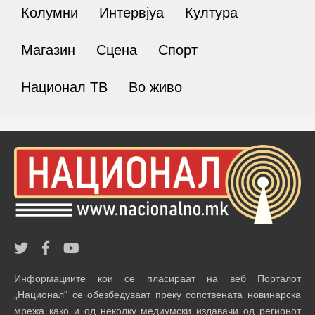
Колумни
Интервјуа
Култура
Магазин
Сцена
Спорт
Национал ТВ
Во живо
Информациите кои се пласираат на веб Порталот
„Национал“ се обезбедуваат преку сопствената новинарска
мрежа како и од неколку медиумски издавачи од регионот