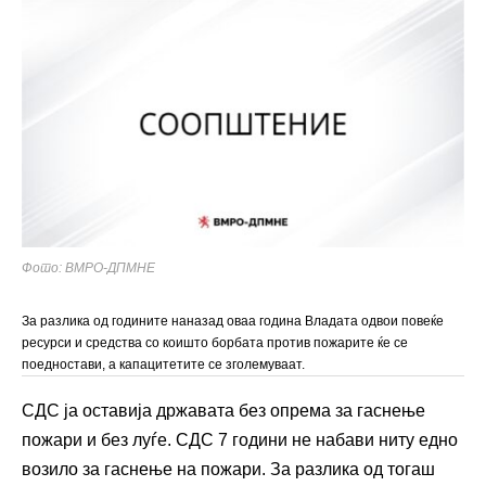
Фото: ВМРО-ДПМНЕ
За разлика од годините наназад оваа година Владата одвои повеќе
ресурси и средства со коишто борбата против пожарите ќе се
поедностави, а капацитетите се зголемуваат.
СДС ја оставија државата без опрема за гаснење
пожари и без луѓе. СДС 7 години не набави ниту едно
возило за гаснење на пожари. За разлика од тогаш