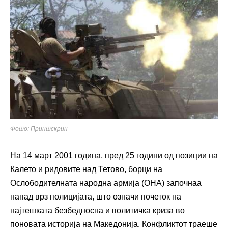
Фото: Принтскрин
На 14 март 2001 година, пред 25 години од позиции на
Калето и ридовите над Тетово, борци на
Ослободителната народна армија (ОНА) започнаа
напад врз полицијата, што означи почеток на
најтешката безбедносна и политичка криза во
поновата историја на Македонија. Конфликтот траеше