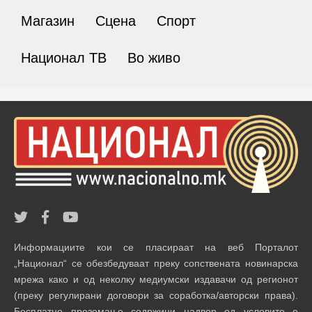
Магазин
Сцена
Спорт
Национал ТВ
Во живо
Информациите кои се пласираат на веб Порталот
„Национал“ се обезбедуваат преку сопствената новинарска
мрежа како и од неколку медиумски издавачи од регионот
(преку регулирани договори за соработка/авторски права).
Бесплатно преземање содржини надвор од условите е