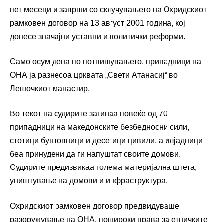
пет месеци и заврши со склучувањето на Охридскиот
рамковен договор на 13 август 2001 година, кој
донесе значајни уставни и политички реформи.
Само осум дена по потпишувањето, припадници на
ОНА ја разнесоа црквата „Свети Атанасиј“ во
Лешочкиот манастир.
Во текот на судирите загинаа повеќе од 70
припадници на македонските безбедносни сили,
стотици бунтовници и десетици цивили, а илјадници
беа принудени да ги напуштат своите домови.
Судирите предизвикаа голема материјална штета,
уништување на домови и инфраструктура.
Охридскиот рамковен договор предвидуваше
разоружување на ОНА, пошироки права за етничките