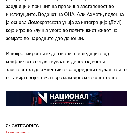
заедници и принцип на правична застапеност во
институциите. Водачот на ОНА, Али Ахмети, подоцна
ја основа Демократската унија за интеграција (ДУИ),
која играше клучна улога во политичкиот живот на
земјата во наредните две децении.
И покрај мировните договори, последиците од
конфликтот се чувствуваат и денес од воени
злосторства до амнестиите за одредени случаи, кои го
оставија својот печат врз македонското општество.
CATEGORIES
Македонија