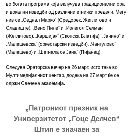
во богата програма која вклучува традиционални ора
и вокални изведби од различни етнички предели. Меѓу
нив се „Седнал Марко“ (Средорек, Жеглигово и
Славиште), „Вено Пиле“ и „Излегол Селман“
(Жеглигово), „Каршијак“ (Скопска Блатија), „Јанино“ и
„Малешевска“ (оркестарски изведби), „Чангулово“
(Малешево) и „Шетнала се Јана“ (Пијанец).
Следува Ораторска вечер на 26 март, исто така во
Мултимедијалниот центар, додека на 27 март ќе се
одржи Свечена академија.
„Патрониот празник на
Универзитетот „Гоце Делчев“
Штип е значаен за