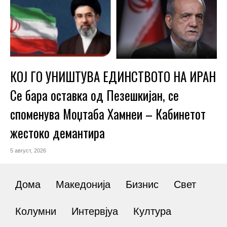
КОЈ ГО УНИШТУВА ЕДИНСТВОТО НА ИРАН
Се бара оставка од Пезешкијан, се
споменува Моџтаба Хамнеи – Кабинетот
жестоко демантира
5 август, 2026
Дома
Македонија
Бизнис
Свет
Колумни
Интервјуа
Култура