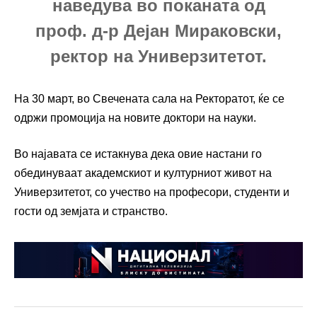
наведува во поканата од
проф. д-р Дејан Мираковски,
ректор на Универзитетот.
На 30 март, во Свечената сала на Ректоратот, ќе се
одржи промоција на новите доктори на науки.
Во најавата се истакнува дека овие настани го
обединуваат академскиот и културниот живот на
Универзитетот, со учество на професори, студенти и
гости од земјата и странство.