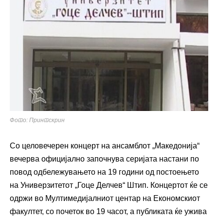
Фото: Принтскрин
Со целовечерен концерт на ансамблот „Македонија“
вечерва официјално започнува серијата настани по
повод одбележувањето на 19 години од постоењето
на Универзитетот „Гоце Делчев“ Штип. Концертот ќе се
одржи во Мултимедијалниот центар на Економскиот
факултет, со почеток во 19 часот, а публиката ќе ужива