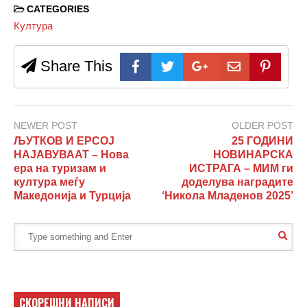
CATEGORIES
Култура
Share This
NEWER POST
OLDER POST
ЉУТКОВ И ЕРСОЈ
25 ГОДИНИ
НАЈАВУВААТ – Нова
НОВИНАРСКА
ера на туризам и
ИСТРАГА – МИМ ги
култура меѓу
доделува наградите
Македонија и Турција
‘Никола Младенов 2025’
СКОРЕШНИ НАПИСИ