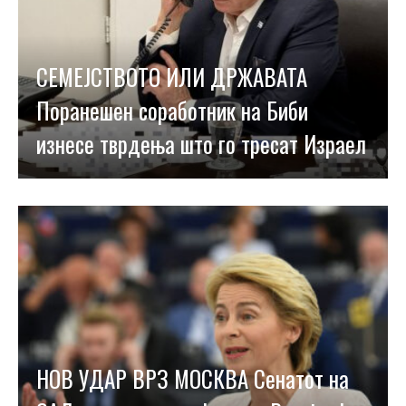
СЕМЕЈСТВОТО ИЛИ ДРЖАВАТА
Поранешен соработник на Биби
изнесе тврдења што го тресат Израел
НОВ УДАР ВРЗ МОСКВА Сенатот на