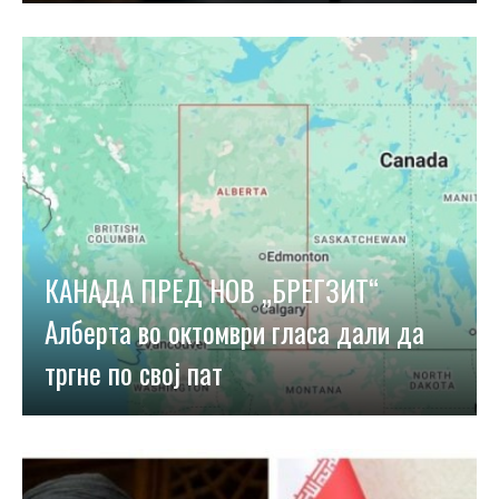
КАНАДА ПРЕД НОВ „БРЕГЗИТ“
Алберта во октомври гласа дали да
тргне по свој пат