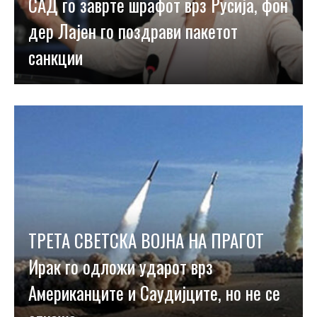
САД го заврте шрафот врз Русија, фон
дер Лајен го поздрави пакетот
санкции
ТРЕТА СВЕТСКА ВОЈНА НА ПРАГОТ
Ирак го одложи ударот врз
Американците и Саудијците, но не се