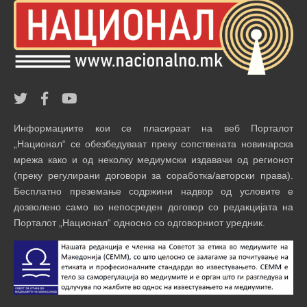
Информациите кои се пласираат на веб Порталот
„Национал“ се обезбедуваат преку сопствената новинарска
мрежа како и од неколку медиумски издавачи од регионот
(преку регулирани договори за соработка/авторски права).
Бесплатно преземање содржини надвор од условите е
дозволено само во непосреден договор со редакцијата на
Порталот „Национал“ односно со одговорниот уредник.