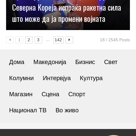
Северна Кореја испраќа ракетна сила
што може да ја промени војната
...
1
2
3
142
18 / 2545 Posts
Дома
Македонија
Бизнис
Свет
Колумни
Интервјуа
Култура
Магазин
Сцена
Спорт
Национал ТВ
Во живо