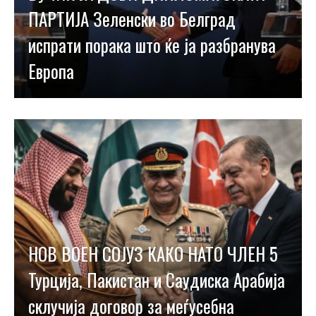
ПАРТИЈА Зеленски во Белград
испрати порака што ќе ја разбранува
Европа
НОВ ВОЕН СОЈУЗ КАКО НАТО ЧЛЕН 5
Турција, Пакистан и Саудиска Арабија
склучија договор за меѓусебна