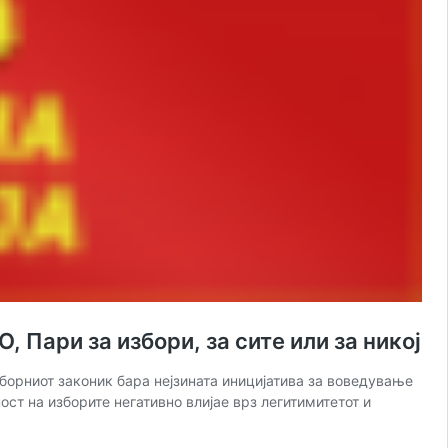
и за избори, за сите или за никој
борниот законик бара нејзината иницијатива за воведување
ост на изборите негативно влијае врз легитимитетот и